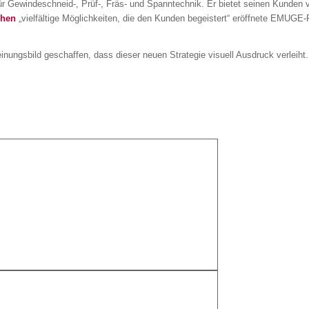
ür Gewindeschneid-, Prüf-, Fräs- und Spanntechnik. Er bietet seinen Kunde
chen
„vielfältige Möglichkeiten, die den Kunden begeistert“ eröffnete EMU
nungsbild geschaffen, dass dieser neuen Strategie visuell Ausdruck verleiht.