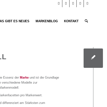
AS GIBT ES NEUES
MARKENBLOG
KONTAKT
LL
ie Essenz der
Marke
und ist die Grundlage
n verschiedene Modelle zur
Markenmodell.
arkenfacetten pro Markenwert.
nd differenziert am Stärksten zum