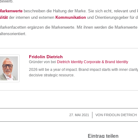
bewerb.
Markenwerte
beschreiben die Haltung der Marke. Sie sich echt, relevant und
lität
der internen und externen
Kommunikation
und Orientierungsgeber für d
Markenfacetten ergänzen die Markenwerte. Mit ihnen werden die Markenwerte g
ltensorientiert.
Fridolin Dietrich
Gründer von
bei
Dietrich Identity Corporate & Brand Identity
2026 will be a year of impact. Brand impact starts with inner clarit
decisive strategic resource.
27. MAI 2021
/
VON
FRIDOLIN DIETRICH
Eintrag teilen