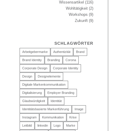
Wissensartikel
(116)
Wohltätigkeit
(2)
Workshops
(9)
Zukunft
(9)
SCHLAGWÖRTER
Arbeitgebermarke
Authentizität
Brand
Brand Identity
Branding
Corona
Corporate Design
Corporate Identity
Design
Designelemente
Digitale Markenkommunikation
Digitalisierung
Employer Branding
Glaubwürdigkeit
Identität
Identitätsbasierte Markenführung
Image
Instagram
Kommunikation
Krise
Leitbild
linkedin
Logo
Marke