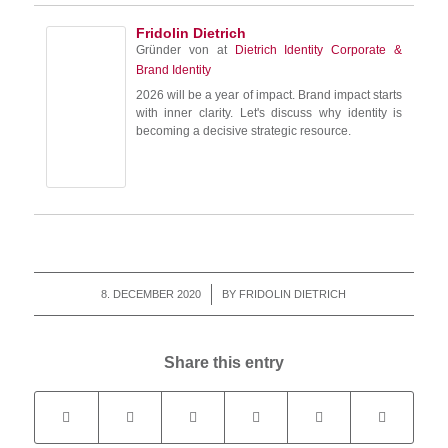
Fridolin Dietrich
Gründer von
at
Dietrich Identity Corporate &
Brand Identity
2026 will be a year of impact. Brand impact starts
with inner clarity. Let's discuss why identity is
becoming a decisive strategic resource.
8. DECEMBER 2020
/
BY
FRIDOLIN DIETRICH
Share this entry