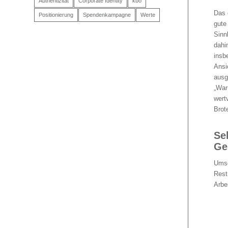
Authentizität
Corporate Identity
kbo
Das 
Positionierung
Spendenkampagne
Werte
gute
Sinn
dahi
insb
Ansi
ausg
„War
wert
Brot
Se
Ge
Umso
Rest
Arbe