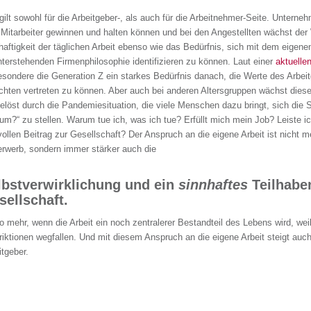
gilt sowohl für die Arbeitgeber-, als auch für die Arbeitnehmer-Seite. Unterneh
 Mitarbeiter gewinnen und halten können und bei den Angestellten wächst de
haftigkeit der täglichen Arbeit ebenso wie das Bedürfnis, sich mit dem eigen
nterstehenden Firmenphilosophie identifizieren zu können. Laut einer
aktuelle
esondere die Generation Z ein starkes Bedürfnis danach, die Werte des Arbeit
chten vertreten zu können. Aber auch bei anderen Altersgruppen wächst dieses
elöst durch die Pandemiesituation, die viele Menschen dazu bringt, sich die
um?“ zu stellen. Warum tue ich, was ich tue? Erfüllt mich mein Job? Leiste ic
vollen Beitrag zur Gesellschaft? Der Anspruch an die eigene Arbeit ist nicht m
erwerb, sondern immer stärker auch die
lbstverwirklichung und ein
sinnhaftes
Teilhabe
sellschaft.
 mehr, wenn die Arbeit ein noch zentralerer Bestandteil des Lebens wird, wei
riktionen wegfallen. Und mit diesem Anspruch an die eigene Arbeit steigt auc
itgeber.