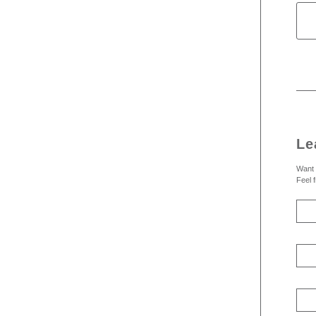
Le
Want 
Feel f