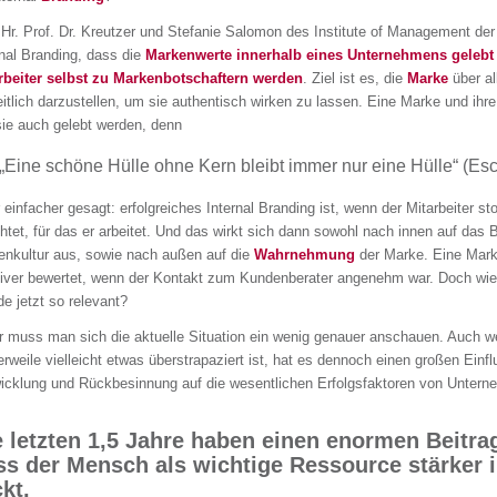
 Hr. Prof. Dr. Kreutzer und Stefanie Salomon des Institute of Management de
rnal Branding, dass die
Markenwerte
innerhalb eines Unternehmens gelebt
rbeiter selbst zu Markenbotschaftern werden
. Ziel ist es, die
Marke
über al
eitlich darzustellen, um sie authentisch wirken zu lassen. Eine Marke und ihre
sie auch gelebt werden, denn
„Eine schöne Hülle ohne Kern bleibt immer nur eine Hülle“ (Esch
 einfacher gesagt: erfolgreiches Internal Branding ist, wenn der Mitarbeiter 
chtet, für das er arbeitet. Und das wirkt sich dann sowohl nach innen auf das 
enkultur aus, sowie nach außen auf die
Wahrnehmung
der Marke. Eine Marke
tiver bewertet, wenn der Kontakt zum Kundenberater angenehm war. Doch wie
de jetzt so relevant?
r muss man sich die aktuelle Situation ein wenig genauer anschauen. Auch
erweile vielleicht etwas überstrapaziert ist, hat es dennoch einen großen Einfl
icklung und Rückbesinnung auf die wesentlichen Erfolgsfaktoren von Untern
e letzten 1,5 Jahre haben einen enormen Beitrag
ss der Mensch als wichtige Ressource stärker 
kt.