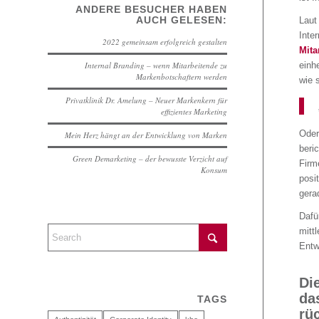
ANDERE BESUCHER HABEN
AUCH GELESEN:
Laut
Inte
2022 gemeinsam erfolgreich gestalten
Mita
Internal Branding – wenn Mitarbeitende zu
einh
Markenbotschaftern werden
wie 
Privatklinik Dr. Amelung – Neuer Markenkern für
effizientes Marketing
Oder
Mein Herz hängt an der Entwicklung von Marken
beri
Green Demarketing – der bewusste Verzicht auf
Firm
Konsum
posi
gera
Dafü
mittl
Entw
Di
da
TAGS
rüc