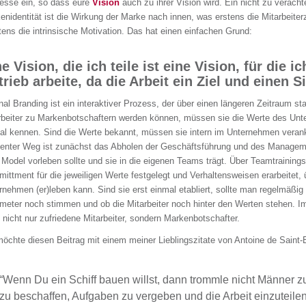
esse ein, so dass eure
Vision
auch zu ihrer Vision wird. Ein nicht zu verach
enidentität ist die Wirkung der Marke nach innen, was erstens die Mitarbeiterzu
tens die intrinsische Motivation. Das hat einen einfachen Grund:
e Vision, die ich teile ist eine Vision, für die 
trieb arbeite, da die Arbeit ein Ziel und einen
nal Branding ist ein interaktiver Prozess, der über einen längeren Zeitraum st
rbeiter zu Markenbotschaftern werden können, müssen sie die Werte des Un
al kennen. Sind die Werte bekannt, müssen sie intern im Unternehmen verank
zienter Weg ist zunächst das Abholen der Geschäftsführung und des Managem
 Model vorleben sollte und sie in die eigenen Teams trägt. Über Teamtraining
ittment für die jeweiligen Werte festgelegt und Verhaltensweisen erarbeitet,
rnehmen (er)leben kann. Sind sie erst einmal etabliert, sollte man regelmäßig 
meter noch stimmen und ob die Mitarbeiter noch hinter den Werten stehen. I
 nicht nur zufriedene Mitarbeiter, sondern Markenbotschafter.
möchte diesen Beitrag mit einem meiner Lieblingszitate von Antoine de Saint-
“Wenn Du ein Schiff bauen willst, dann trommle nicht Männer
zu beschaffen, Aufgaben zu vergeben und die Arbeit einzuteilen