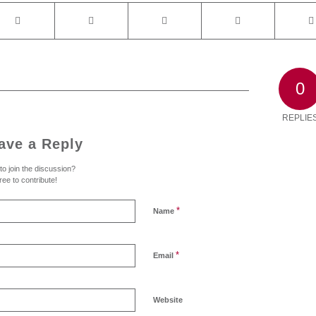
0
REPLIE
ave a Reply
to join the discussion?
ree to contribute!
*
Name
*
Email
Website