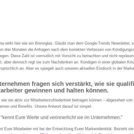
na wirkt hier wie ein Brennglas. Glaubt man dem Google-Trends Newsletter, s
ten drei Monaten die Anfragen nach dem korrekten Verfassen von Kündigung
iegen. Diese Zahl ist vermutlich mit Vorsicht zu betrachten und nicht repräsent
t, aber dennoch regt sie zum Nachdenken an. Kündigen in einer globalen Kris
rsprüchlich an. Aber es spiegelt auch unseren aktuellen Eindruck in der Mark
ernehmen fragen sich verstärkt, wie sie qualifi
tarbeiter gewinnen und halten können.
 wie sie aktiv zur Mitarbeiterzufriedenheit beitragen können – abgesehen von 
emen und Benefits. Unsere Antwort darauf ist simpel:
“kennt Eure Werte und verinnerlicht sie im Unternehmen.”
t Eure Mitarbeiter mit bei der Entwicklung Eurer Markenidentität. Bezieht sie