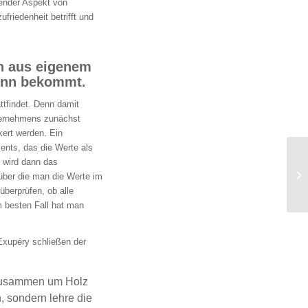
tender Aspekt von
friedenheit betrifft und
ich aus eigenem
 Sinn bekommt.
attfindet. Denn damit
ternehmens zunächst
ert werden. Ein
ents, das die Werte als
s wird dann das
 über die man die Werte im
überprüfen, ob alle
m besten Fall hat man
Exupéry schließen der
 zusammen um Holz
, sondern lehre die