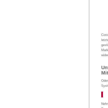
Coro
letz
gest
Mark
wide
Unt
Mi
Oder
Syst
Nehm