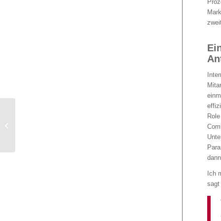
Proz
Mark
zwei
Ein
An
Inter
Mita
einm
effi
Privatklinik Dr. Amelung
Role
– Neuer Markenkern für
Comm
effizientes Marketing
Unte
Para
dann
Ich 
sagt