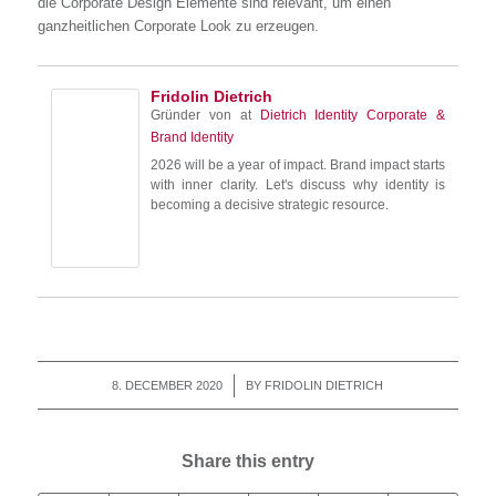
die Corporate Design Elemente sind relevant, um einen
ganzheitlichen Corporate Look zu erzeugen.
Fridolin Dietrich
Gründer von
at
Dietrich Identity Corporate &
Brand Identity
2026 will be a year of impact. Brand impact starts
with inner clarity. Let's discuss why identity is
becoming a decisive strategic resource.
8. DECEMBER 2020
/
BY
FRIDOLIN DIETRICH
Share this entry