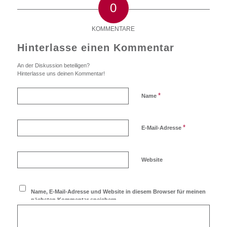
0
KOMMENTARE
Hinterlasse einen Kommentar
An der Diskussion beteiligen?
Hinterlasse uns deinen Kommentar!
*
Name
*
E-Mail-Adresse
Website
Name, E-Mail-Adresse und Website in diesem Browser für meinen
nächsten Kommentar speichern.
Ich möchte den Blog
abonnieren!