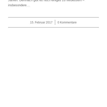
Jahren. Demnach gibt es noch einiges zu verbessern –
insbesondere…
15. Februar 2017
/
0 Kommentare