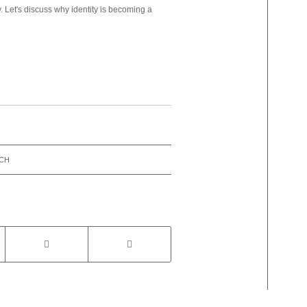
y. Let's discuss why identity is becoming a
ICH