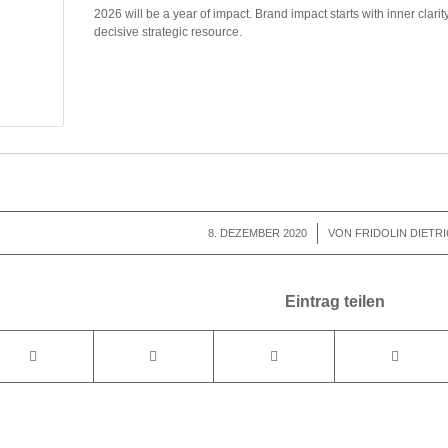
2026 will be a year of impact. Brand impact starts with inner clarit
decisive strategic resource.
8. DEZEMBER 2020
/
VON
FRIDOLIN DIETR
Eintrag teilen