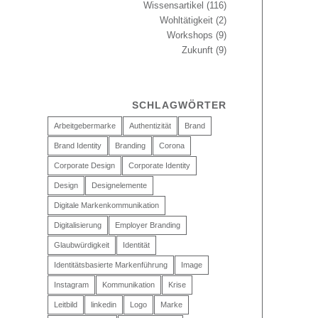
Wissensartikel
(116)
Wohltätigkeit
(2)
Workshops
(9)
Zukunft
(9)
SCHLAGWÖRTER
Arbeitgebermarke
Authentizität
Brand
Brand Identity
Branding
Corona
Corporate Design
Corporate Identity
Design
Designelemente
Digitale Markenkommunikation
Digitalisierung
Employer Branding
Glaubwürdigkeit
Identität
Identitätsbasierte Markenführung
Image
Instagram
Kommunikation
Krise
Leitbild
linkedin
Logo
Marke