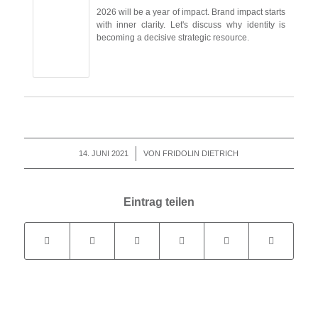
2026 will be a year of impact. Brand impact starts
with inner clarity. Let's discuss why identity is
becoming a decisive strategic resource.
14. JUNI 2021
/
VON
FRIDOLIN DIETRICH
Eintrag teilen