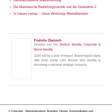
Identitätsbasierte Markenführung
Die Maslowsche Bedürfnispyramide und die Generation Z
In Values veritas – Unser Workshop WerteWahrheit
Fridolin Dietrich
Gründer von
bei
Dietrich Identity Corporate &
Brand Identity
2026 will be a year of impact. Brand impact starts
with inner clarity. Let's discuss why identity is
becoming a decisive strategic resource.
© Copyright - Markenberatung, Branding, Design, Kommunikation und