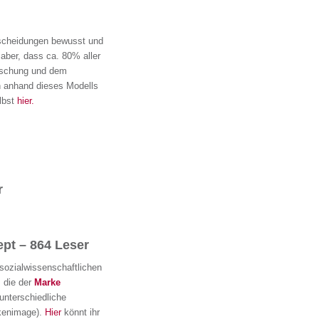
tscheidungen bewusst und
 aber, dass ca. 80% aller
orschung und dem
h anhand dieses Modells
lbst
hier.
r
ept – 864 Leser
sozialwissenschaftlichen
 die der
Marke
 unterschiedliche
rkenimage).
Hier
könnt ihr