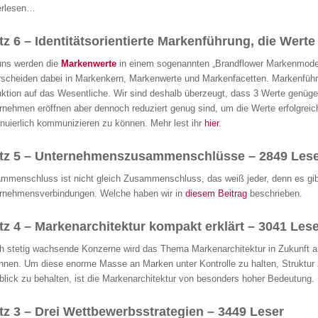
erlesen…
tz 6 – Identitätsorientierte Markenführung, die Werte
uns werden die
Markenwerte
in einem sogenannten „Brandflower Markenmode
rscheiden dabei in Markenkern, Markenwerte und Markenfacetten. Markenfüh
ktion auf das Wesentliche. Wir sind deshalb überzeugt, dass 3 Werte genügen
rnehmen eröffnen aber dennoch reduziert genug sind, um die Werte erfolgreic
inuierlich kommunizieren zu können. Mehr lest ihr
hier
.
atz 5 – Unternehmenszusammenschlüsse – 2849 Lese
mmenschluss ist nicht gleich Zusammenschluss, das weiß jeder, denn es gib
rnehmensverbindungen. Welche haben wir in
diesem Beitrag
beschrieben.
tz 4 – Markenarchitektur kompakt erklärt – 3041 Lese
h stetig wachsende Konzerne wird das Thema Markenarchitektur in Zukunft
a
nnen. Um diese enorme Masse an Marken unter Kontrolle zu halten, Struktur
blick zu behalten, ist die Markenarchitektur von besonders hoher Bedeutung
tz 3 – Drei Wettbewerbsstrategien – 3449 Leser