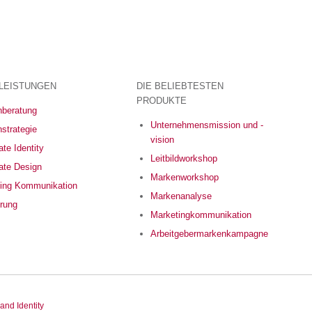
LEISTUNGEN
DIE BELIEBTESTEN
PRODUKTE
beratung
Unternehmensmission und -
strategie
vision
te Identity
Leitbildworkshop
ate Design
Markenworkshop
ing Kommunikation
Markenanalyse
erung
Marketingkommunikation
Arbeitgebermarkenkampagne
and Identity