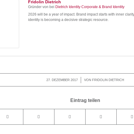
Fridolin Dietrich
Gründer von
bei
Dietrich Identity Corporate & Brand Identity
2026 will be a year of impact. Brand impact starts with inner clarit
identity is becoming a decisive strategic resource.
27. DEZEMBER 2017
/
VON
FRIDOLIN DIETRICH
Eintrag teilen