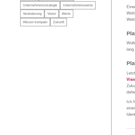
Unternehmensstrategie
Unternehmenswerte
Eine
Wett
Veränderung
Vision
Werte
Wett
Wissen kompakt
Zukunft
Pla
Woll
lang.
Pla
Letz
Visi
Zuku
dahe
Ich 
eine
Iden