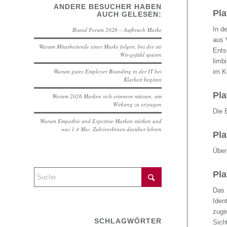
ANDERE BESUCHER HABEN
Pla
AUCH GELESEN:
In d
Brand Forum 2026 – Aufbruch Marke
aus 
Warum Mitarbeitende einer Marke folgen, bei der sie
Ents
Wir-gefühl spüren
limb
Warum gutes Employer Branding in der IT bei
im K
Klarheit beginnt
Pla
Warum 2026 Marken sich erinnern müssen, um
Wirkung zu erzeugen
Die 
Warum Empathie und Expertise Marken stärken und
was 1,4 Mio. ZuhörerInnen darüber lehren
Pla
Über
Pla
Das 
Iden
zuge
SCHLAGWÖRTER
Sich