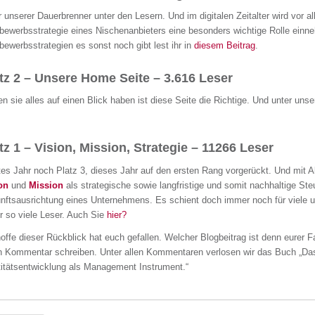
r unserer Dauerbrenner unter den Lesern. Und im digitalen Zeitalter wird vor al
bewerbsstrategie eines Nischenanbieters eine besonders wichtige Rolle ein
bewerbsstrategien es sonst noch gibt lest ihr in
diesem Beitrag
.
tz 2 – Unsere Home Seite – 3.616 Leser
en sie alles auf einen Blick haben ist diese Seite die Richtige. Und unter uns
tz 1 – Vision, Mission, Strategie – 11266 Leser
tes Jahr noch Platz 3, dieses Jahr auf den ersten Rang vorgerückt. Und mit
on
und
Mission
als strategische sowie langfristige und somit nachhaltige Ste
nftsausrichtung eines Unternehmens. Es schient doch immer noch für viele u
r so viele Leser. Auch Sie
hier?
hoffe dieser Rückblick hat euch gefallen. Welcher Blogbeitrag ist denn eurer F
n Kommentar schreiben. Unter allen Kommentaren verlosen wir das Buch „Das
titätsentwicklung als Management Instrument.“