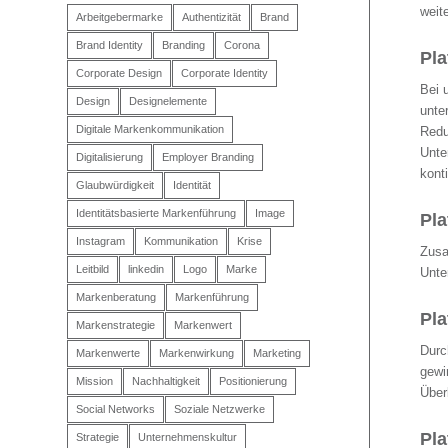
weit
Arbeitgebermarke
Authentizität
Brand
Brand Identity
Branding
Corona
Pla
Corporate Design
Corporate Identity
Bei 
Design
Designelemente
unte
Digitale Markenkommunikation
Redu
Unte
Digitalisierung
Employer Branding
kont
Glaubwürdigkeit
Identität
Identitätsbasierte Markenführung
Image
Pl
Instagram
Kommunikation
Krise
Zusa
Leitbild
linkedin
Logo
Marke
Unte
Markenberatung
Markenführung
Pla
Markenstrategie
Markenwert
Durc
Markenwerte
Markenwirkung
Marketing
gewi
Mission
Nachhaltigkeit
Positionierung
Über
Social Networks
Soziale Netzwerke
Pla
Strategie
Unternehmenskultur