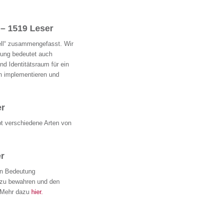
 – 1519 Leser
ll“ zusammengefasst. Wir
rung bedeutet auch
d Identitätsraum für ein
h implementieren und
r
t verschiedene Arten von
r
n Bedeutung
 zu bewahren und den
. Mehr dazu
hier.