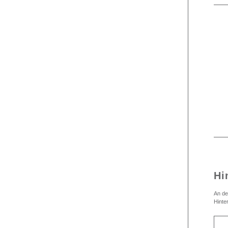
Hi
An de
Hinte