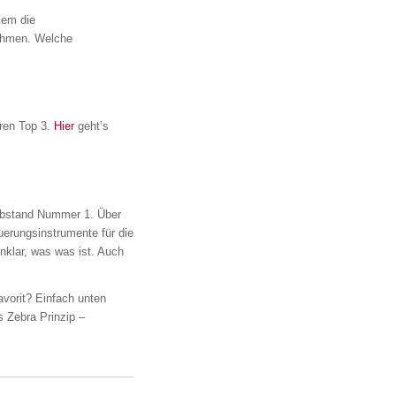
lem die
nehmen. Welche
eren Top 3.
Hier
geht’s
 Abstand Nummer 1. Über
uerungsinstrumente für die
nklar, was was ist. Auch
avorit? Einfach unten
 Zebra Prinzip –