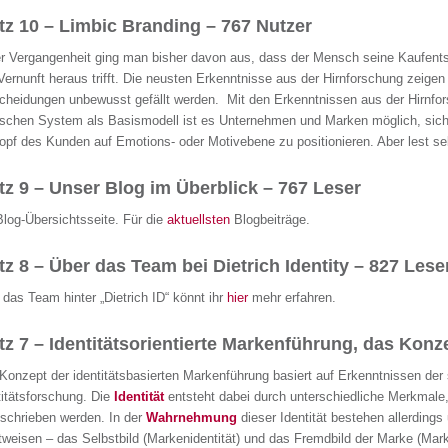
tz 10 – Limbic Branding – 767 Nutzer
er Vergangenheit ging man bisher davon aus, dass der Mensch seine Kaufen
Vernunft heraus trifft. Die neusten Erkenntnisse aus der Hirnforschung zeigen
cheidungen unbewusst gefällt werden. Mit den Erkenntnissen aus der Hirnf
ischen System als Basismodell ist es Unternehmen und Marken möglich, sic
opf des Kunden auf Emotions- oder Motivebene zu positionieren. Aber lest se
tz 9 – Unser Blog im Überblick – 767 Leser
Blog-Übersichtsseite. Für die
aktuellsten
Blogbeiträge.
tz 8 – Über das Team bei Dietrich Identity – 827 Lese
 das Team hinter „Dietrich ID“ könnt ihr
hier
mehr erfahren.
tz 7 – Identitätsorientierte Markenführung, das Konz
Konzept der identitätsbasierten Markenführung basiert auf Erkenntnissen der 
titätsforschung. Die
Identität
entsteht dabei durch unterschiedliche Merkmale,
schrieben werden. In der
Wahrnehmung
dieser Identität bestehen allerdings
tweisen – das Selbstbild (Markenidentität) und das Fremdbild der Marke (Ma