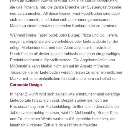
Doch im weiteren Wettbewerb hat sich eine Marke hervorgetan,
die das Potential hat, die ganze Branche der Systemgastronomie
neu aufzumischen. All diese kleinen Fast-Food-Buden sind dabei
sich zu sammeln, sind dabei sich unter einer gemeinsamen
Marke zu einem ernstzunehmenden Konkurrenten zu formieren.
Während kleine Fast-Food-Buden Burger, Pizza und Co. liefern,
sorgen Lieferportale wie Lieferheld.de oder Lieferando.de für die
nötige Markenidentität und eine Alternative zur Infrastruktur.
Durch Fusion all dieser kleinen Imbissbuden kann ein gewaltiges
Produktsortiment aufgestellt werden. Die Angebotsvielfalt von
McDonald´s kann hierbei nicht einmal im Ansatz mithalten.
Tausende kleiner Lieferbuden verschmelzen zu einer einheitlichen
Marke, mit einer einheitlichen Identität und einem einheitlichen
Corporate Design
.
In naher Zukunft wird sich zeigen, wie ernstzunehmend derartige
Lieferportale tatsächlich sind. Derzeit stehen sie noch am
Prozessanfang ihrer Markenbildung. Sollten sie in den nächsten
Jahren vieles richtig machen, wird für McDonald´s, Burger King
und Co. ein neuer Wettbewerber auf Augenhöhe bestehen, der
innerhalb kürzester Zeit aus dem Nichts auftauchte.