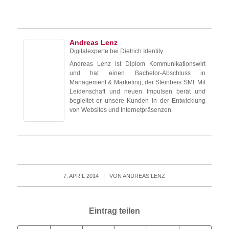
Andreas Lenz
Digitalexperte
bei
Dietrich Identity
Andreas Lenz ist Diplom Kommunikationswirt
und hat einen Bachelor-Abschluss in
Management & Marketing, der Steinbeis SMI. Mit
Leidenschaft und neuen Impulsen berät und
begleitet er unsere Kunden in der Entwicklung
von Websites und Internetpräsenzen.
7. APRIL 2014
/
VON
ANDREAS LENZ
Eintrag teilen