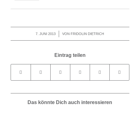
7. JUNI 2013
/
VON
FRIDOLIN DIETRICH
Eintrag teilen
Das könnte Dich auch interessieren