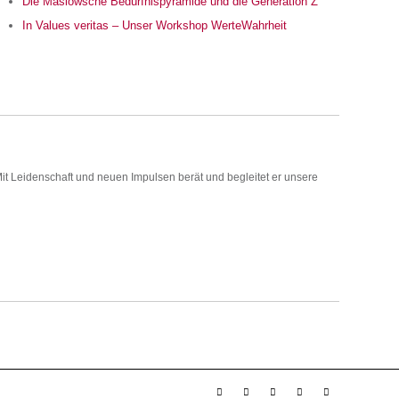
Die Maslowsche Bedürfnispyramide und die Generation Z
In Values veritas – Unser Workshop WerteWahrheit
t Leidenschaft und neuen Impulsen berät und begleitet er unsere