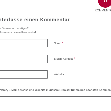
0
KOMMENT
nterlasse einen Kommentar
r Diskussion beteiligen?
rlasse uns deinen Kommentar!
*
Name
*
E-Mail-Adresse
Website
Name, E-Mail-Adresse und Website in diesem Browser für meinen nächsten Komment
Ich möchte den Blog abonnieren!