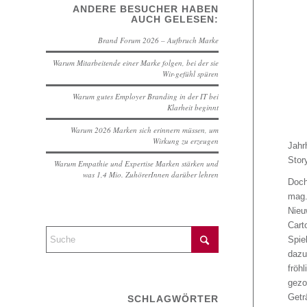
ANDERE BESUCHER HABEN
AUCH GELESEN:
Brand Forum 2026 – Aufbruch Marke
Warum Mitarbeitende einer Marke folgen, bei der sie
Wir-gefühl spüren
Warum gutes Employer Branding in der IT bei
Klarheit beginnt
Warum 2026 Marken sich erinnern müssen, um
Wirkung zu erzeugen
Jahr
Stor
Warum Empathie und Expertise Marken stärken und
was 1,4 Mio. ZuhörerInnen darüber lehren
Doch
mag
Nieu
Cart
Spie
dazu
fröh
gezo
Geträ
SCHLAGWÖRTER