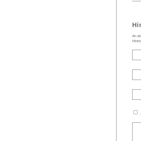
Hi
An de
Hinte