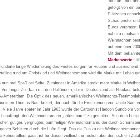
Jahr um Jahr den
gefolgt von ein p
Plätzchen geback
Schaufenster und
Euros verprasst. 
nahezu erholsam.
Weihnachten beste
auf eine über 200
Mit dem bekannten
Markenwerte
stil
hunderte lange Wiederholung des Festes sorgen für Routine und ausreichend 
ytelling rund um Christkind und Weihnachtsmann wird die Marke mit Leben gef
 nun mal Spaß bei Seite. Zumindest in Amerika steckt mehr Marke in Weihnac
.
Vor langer Zeit kam mit den Holländern, der in Deutschland als Nikolaus be
w-Amsterdam. Die Optik des neuen, amerikanischen Weihnachts-Testimonial
oonisten Thomas Nast kreiert, der auch für die Erschienung von Uncle Sam v
l. Viele Jahre später im Jahr 1963 wurde der Cartoonist Haddon Sundblom v
 beauftragt, den Weihnachtsmann „anfassbarer“ zu gestalten. Aus dem heilig
licher, gütiger, vergnügter, pummeliger Weihnachtsmann, der durch Schornste
genen Schlitten durch die Lüfte fliegt. Das die Tunika des Weihnachtsmanne
nkeherstellers passt ist für diesen vielleicht erfreulich aber dennoch ein Zuf