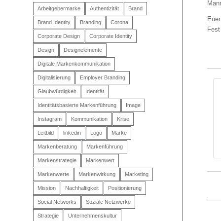
Mann
Arbeitgebermarke
Authentizität
Brand
Euer
Brand Identity
Branding
Corona
Fest
Corporate Design
Corporate Identity
Design
Designelemente
Digitale Markenkommunikation
Digitalisierung
Employer Branding
Glaubwürdigkeit
Identität
Identitätsbasierte Markenführung
Image
Instagram
Kommunikation
Krise
Leitbild
linkedin
Logo
Marke
Markenberatung
Markenführung
Markenstrategie
Markenwert
Markenwerte
Markenwirkung
Marketing
Mission
Nachhaltigkeit
Positionierung
Social Networks
Soziale Netzwerke
Strategie
Unternehmenskultur