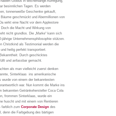
 halben Globus in wochenlange Aufregung,
aar besinnlichen Tagen. Es werden
en, tonnenweiße Geschenke gekauft,
 Bäume geschmückt und Abermillionen von
Da wirkt eine Nacht vor dem Applestore
 Doch die Macht und Wirkung von
ht nicht grundlos. Die „Marke“ kann sich
0-jährige Unternehmensphilosophie stützen.
 Christkind als Testimonial werden die
l und heilig perfekt transportiert.
Bekanntheit. Durch geschicktes
üllt und anfassbar gemacht.
hten als man vielleicht zuerst denken
kannte, Sinterklaas ins amerikanische
s wurde von einem der bekanntesten
erantwortlich war. Nun kommt die Marke ins
om bekannten Getränkehersteller Coca Cola
en, frommen Sinterklaas, wurde ein
ine huscht und mit einem von Rentieren
s farblich zum
Corporate Design
des
all, denn die Farbgebung des bärtigen