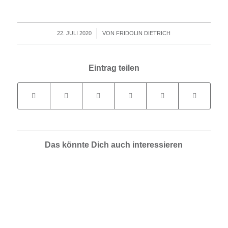
22. JULI 2020
/
VON
FRIDOLIN DIETRICH
Eintrag teilen
Das könnte Dich auch interessieren