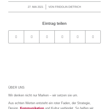
27. MAI 2021
/
VON
FRIDOLIN DIETRICH
Eintrag teilen
ÜBER UNS
Wir denken nicht nur Marken – wir setzen sie um.
Aus echten Werten entsteht ein roter Faden, der Strategie,
Design,
Kommunikation
und Kultur verbindet. So helfen wir