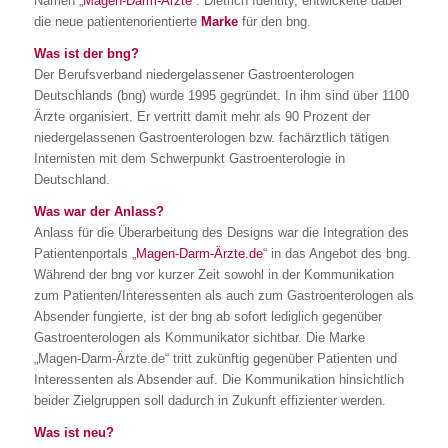
Namen „
Magen-Darm-Ärzte
“. Dietrich Identity, entwickelte dabei
die neue patientenorientierte
Marke
für den bng.
Was ist der bng?
Der Berufsverband niedergelassener Gastroenterologen
Deutschlands (bng) wurde 1995 gegründet. In ihm sind über 1100
Ärzte organisiert. Er vertritt damit mehr als 90 Prozent der
niedergelassenen Gastroenterologen bzw. fachärztlich tätigen
Internisten mit dem Schwerpunkt Gastroenterologie in
Deutschland.
Was war der Anlass?
Anlass für die Überarbeitung des Designs war die Integration des
Patientenportals „
Magen-Darm-Ärzte.de
“ in das Angebot des bng.
Während der bng vor kurzer Zeit sowohl in der Kommunikation
zum Patienten/Interessenten als auch zum Gastroenterologen als
Absender fungierte, ist der bng ab sofort lediglich gegenüber
Gastroenterologen als Kommunikator sichtbar. Die Marke
„Magen-Darm-Ärzte.de“ tritt zukünftig gegenüber Patienten und
Interessenten als Absender auf. Die Kommunikation hinsichtlich
beider Zielgruppen soll dadurch in Zukunft effizienter werden.
Was ist neu?