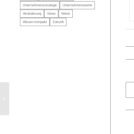
Unternehmensstrategie
Unternehmenswerte
Veränderung
Vision
Werte
Wissen kompakt
Zukunft
Mitarbeiter gesucht!
Eine
Personalkampagne für
den APPM