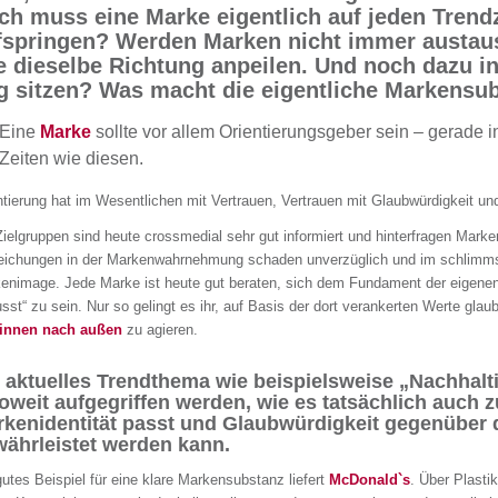
ch muss eine Marke eigentlich auf jeden Trend
fspringen? Werden Marken nicht immer austau
le dieselbe Richtung anpeilen. Und noch dazu 
g sitzen? Was macht die eigentliche Markensu
Eine
Marke
sollte vor allem Orientierungsgeber sein – gerade i
Zeiten wie diesen.
ntierung hat im Wesentlichen mit Vertrauen, Vertrauen mit Glaubwürdigkeit und
Zielgruppen sind heute crossmedial sehr gut informiert und hinterfragen Marke
ichungen in der Markenwahrnehmung schaden unverzüglich und im schlimmst
enimage. Jede Marke ist heute gut beraten, sich dem Fundament der eigene
sst“ zu sein. Nur so gelingt es ihr, auf Basis der dort verankerten Werte gla
innen nach außen
zu agieren.
 aktuelles Trendthema wie beispielsweise „Nachhaltig
oweit aufgegriffen werden, wie es tatsächlich auch z
kenidentität passt und Glaubwürdigkeit gegenüber 
ährleistet werden kann.
gutes Beispiel für eine klare Markensubstanz liefert
McDonald`s
. Über Plastik