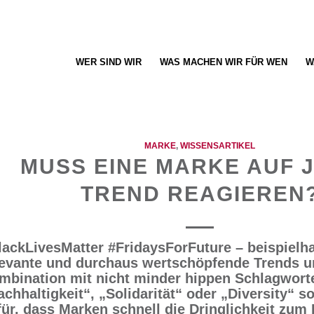
WER SIND WIR
WAS MACHEN WIR FÜR WEN
W
MARKE
,
WISSENSARTIKEL
MUSS EINE MARKE AUF 
TREND REAGIEREN
lackLivesMatter #FridaysForFuture – beispielha
levante und durchaus wertschöpfende Trends un
mbination mit nicht minder hippen Schlagwort
chhaltigkeit“, „Solidarität“ oder „Diversity“ so
für, dass Marken schnell die Dringlichkeit zum