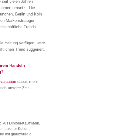
 seit vielen Jahren
nahmen umsetzt. Die
München, Berlin und Köln
igen Markenstrategie
llschaftliche Trends
die Haltung verfügen, wäre
ftlichen Trend suggeriert,
Ihrem Handeln
g?
valuation
dabei, mehr
nds unserer Zeit.
g. Als Diplom-Kaufmann,
n aus der Kultur-,
nd mit glaubwürdig