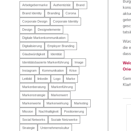
Burg
Arbeitgebermarke
Authentizität
Brand
kons
aktu
Brand Identity
Branding
Corona
gete
Corporate Design
Corporate Identity
gesc
Design
Designelemente
tats
Digitale Markenkommunikation
Würd
Digitalisierung
Employer Branding
die 
dass 
Glaubwürdigkeit
Identität
Identitätsbasierte Markenführung
Image
Welc
Orie
Instagram
Kommunikation
Krise
Gern
Leitbild
linkedin
Logo
Marke
Klar
Markenberatung
Markenführung
Markenstrategie
Markenwert
Markenwerte
Markenwirkung
Marketing
Mission
Nachhaltigkeit
Positionierung
Social Networks
Soziale Netzwerke
Strategie
Unternehmenskultur