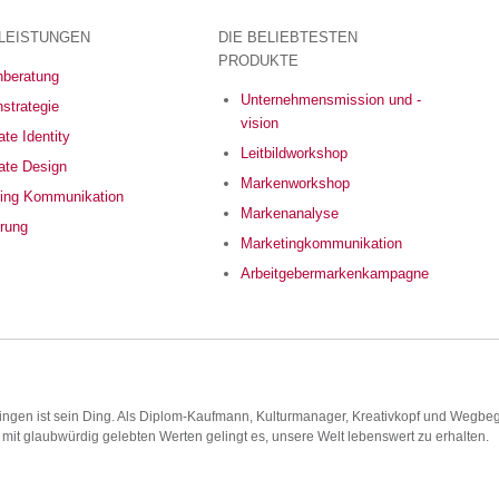
LEISTUNGEN
DIE BELIEBTESTEN
PRODUKTE
beratung
Unternehmensmission und -
strategie
vision
te Identity
Leitbildworkshop
ate Design
Markenworkshop
ing Kommunikation
Markenanalyse
erung
Marketingkommunikation
Arbeitgebermarkenkampagne
gen ist sein Ding. Als Diplom-Kaufmann, Kulturmanager, Kreativkopf und Wegbegle
it glaubwürdig gelebten Werten gelingt es, unsere Welt lebenswert zu erhalten.