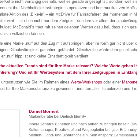
er-Kette nicht vorrangig deshalb, weil es gerade angesagt ist, sondern weil sie
equent ihre Nachhaltigkeitsstrategie in operativen und kommunikativen Maß
ellste Aktion des „Bike-in“ – ein McDrive für Fahrradfahrer, der momentan in 
stet wird – ist eben nicht nur dem Zeitgeist, sondern vor allem der glaubwürd
huldet. McDonald`s trägt mit seinen gelebten Werten dazu bei, dass sich gese
ächlich vollziehen können.
e eine Marke „nur“ auf den Zug mit aufspringen, aber im Kern gar nicht über 
eigene Glaubwürdigkeit garantiert gefährdet. Gleichzeitig würde dem gesellscha
er „nur“ hipp ist und keine Ernsthaftigkeit verdient.
he aktuellen Trends sind für Ihre Marke relevant? Welche Werte geben 
ntierung? Und ist Ihr Wertesystem mit dem Ihrer Zielgruppen in Einklan
 unterstützen wie Sie im Rahmen eines
Werte-Workshops
oder einer
Markene
heit für Ihre Markensubstanz zu gewinnen – inmitten aller Turbulenzen und Tre
Daniel Börnert
Markenberater
bei
Dietrich Identity
Innere Schätze zu heben und nach außen zu bringen ist sein Din
Kulturmanager, Kreativkopf und Wegbegleiter bringt er Erfahrunge
Medien-, Food- und Biobranche ein. Sein Ansporn: Gemeinsam u