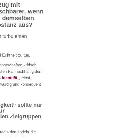
zug mit
schbarer, wenn
in demselben
bstanz aus?
n turbulenten
 Echtheit zu tun.
nbotschaften kritisch.
en Fall nachhaltig dem
n
Identität
„selbst-
ubwürdig und konsequent
keit“ sollte nur
ur
den Zielgruppen
reduktion spricht die