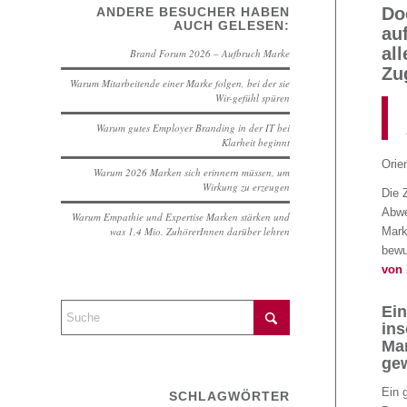
Do
ANDERE BESUCHER HABEN
AUCH GELESEN:
au
al
Brand Forum 2026 – Aufbruch Marke
Zu
Warum Mitarbeitende einer Marke folgen, bei der sie
Wir-gefühl spüren
Warum gutes Employer Branding in der IT bei
Klarheit beginnt
Orie
Warum 2026 Marken sich erinnern müssen, um
Wirkung zu erzeugen
Die 
Abwe
Warum Empathie und Expertise Marken stärken und
Mark
was 1,4 Mio. ZuhörerInnen darüber lehren
bewu
von 
Ein
ins
Mar
gew
Ein 
SCHLAGWÖRTER