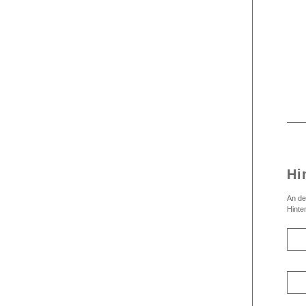
Hi
An de
Hinte